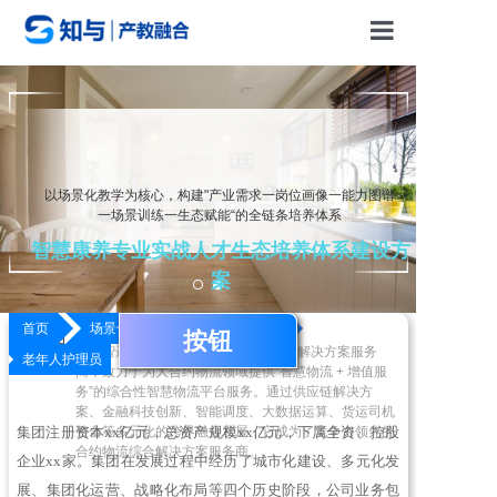
首页
场景化教学体系
以场景化教学为核心，构建"产业需求一岗位画像一能力图谱
一场景训练一生态赋能“的全链条培养体系
场景化教学资源
智慧康养专业实战人才生态培养体系建设方
案
关于知与
上海中宝智运（宝奇物流）
首页
场景化教学资源
典型岗位
按钮
教学资源介绍
JOB DESCRIPTION
中宝智运是全国领先的“数智化”供应链解决方案服务
联系我们
老年人护理员
商，致力于为大合约物流领域提供“智慧物流 + 增值服
老年人护理员
务”的综合性智慧物流平台服务。通过供应链解决方
案、金融科技创新、智能调度、大数据运算、货运司机
YI KNOW
集团注册资本xx亿元，总资产规模xx亿元，下属全资、控股
整合等多元化的跨界融合发展，它成为了竞争力领先的
合约物流综合解决方案服务商。
企业xx家。集团在发展过程中经历了城市化建设、多元化发
展、集团化运营、战略化布局等四个历史阶段，公司业务包