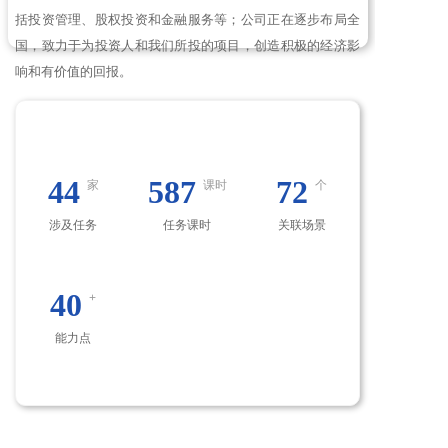
了
括投资管理、股权投资和金融服务等；公司正在逐步布局全
国，致力于为投资人和我们所投的项目，创造积极的经济影
解
响和有价值的回报。
生
态
44
587
72
家
课时
个
涉及任务
任务课时
关联场景
40
+
生态企业介绍
能力点