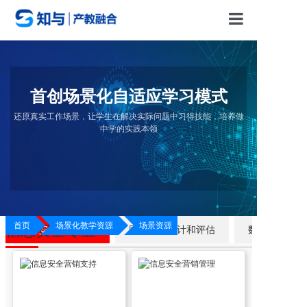
首页
场景化教学体系
首创场景化自适应学习模式
还原真实工作场景，让学生在解决实际问题中习得技能，培养做
中学的实践本领
场景化教学资源
关于知与
联系我们
首页
场景化教学资源
场景资源
信息安全专业
网络安全市场营销
网络安全审计和评估
数据安全
YI KNOW