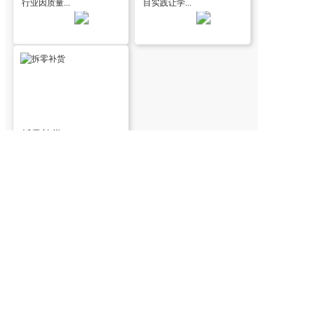
行业因质量...
目实践让学...
拆零补货
拆零补货是电商、医药等
仓储核心环...