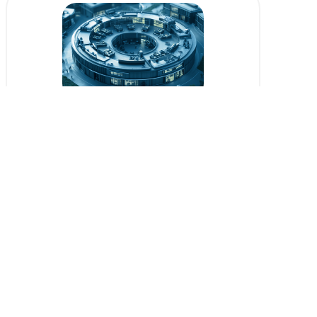
数智化底座建设解决方案
围绕人工智能、大数据、网络安全、物联网、云计算、区块
链、量子计算、虚拟仿真等方向，提供实训室建设解决方
案，助力院校构建数智化底座
Copyright ©2024 北京知与科技有限公司
京ICP备2025105397号
服务角色
解决方案
联系我们
学校管理者
场景化数智教学解决方案
邮箱：zy@zhiyu.com.cn
数智化专业建设解决方案
电话：400-867-8676
教师
数智化底座建设解决方案
学生
企业
运营中心