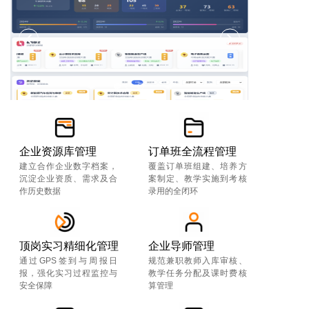
企业资源库管理
订单班全流程管理
建立合作企业数字档案，
覆盖订单班组建、培养方
沉淀企业资质、需求及合
案制定、教学实施到考核
作历史数据
录用的全闭环
顶岗实习精细化管理
企业导师管理
通过GPS签到与周报日
规范兼职教师入库审核、
报，强化实习过程监控与
教学任务分配及课时费核
安全保障
算管理