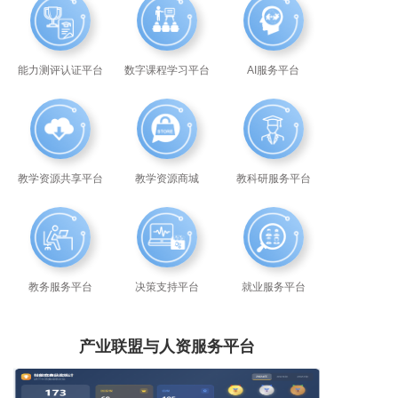
能力测评认证平台
数字课程学习平台
AI服务平台
教学资源共享平台
教学资源商城
教科研服务平台
教务服务平台
决策支持平台
就业服务平台
产业联盟与人资服务平台